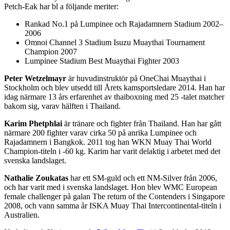
Petch-Eak har bl a följande meriter:
Rankad No.1 på Lumpinee och Rajadamnern Stadium 2002–
2006
Omnoi Channel 3 Stadium Isuzu Muaythai Tournament
Champion 2007
Lumpinee Stadium Best Muaythai Fighter 2003
Peter Wetzelmayr
är huvudinstruktör på OneChai Muaythai i
Stockholm och blev utsedd till Årets kamsportsledare 2014. Han har
idag närmare 13 års erfarenhet av thaiboxning med 25 -talet matcher
bakom sig, varav hälften i Thailand.
Karim Phetphlai
är tränare och fighter från Thailand. Han har gått
närmare 200 fighter varav cirka 50 på anrika Lumpinee och
Rajadamnern i Bangkok. 2011 tog han WKN Muay Thai World
Champion-titeln i -60 kg. Karim har varit delaktig i arbetet med det
svenska landslaget.
Nathalie Zoukatas
har ett SM-guld och ett NM-Silver från 2006,
och har varit med i svenska landslaget. Hon blev WMC European
female challenger på galan The return of the Contenders i Singapore
2008, och vann samma år ISKA Muay Thai Intercontinental-titeln i
Australien.