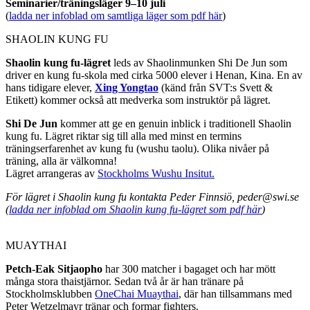
Seminarier/träningsläger 9–10 juli
(
ladda ner infoblad om samtliga läger som pdf här
)
SHAOLIN KUNG FU
Shaolin kung fu-lägret
leds av Shaolinmunken Shi De Jun som
driver en kung fu-skola med cirka 5000 elever i Henan, Kina. En av
hans tidigare elever,
Xing Yongtao
(känd från SVT:s Svett &
Etikett) kommer också att medverka som instruktör på lägret.
Shi De Jun
kommer att ge en genuin inblick i traditionell Shaolin
kung fu. Lägret riktar sig till alla med minst en termins
träningserfarenhet av kung fu (wushu taolu). Olika nivåer på
träning, alla är välkomna!
Lägret arrangeras av
Stockholms Wushu Insitut.
För lägret i Shaolin kung fu kontakta Peder Finnsiö, peder@swi.se
(
ladda ner infoblad om Shaolin kung fu-lägret som pdf här
)
MUAYTHAI
Petch-Eak Sitjaopho
har 300 matcher i bagaget och har mött
många stora thaistjärnor. Sedan två år är han tränare på
Stockholmsklubben
OneChai Muaythai
, där han tillsammans med
Peter Wetzelmayr tränar och formar fighters.