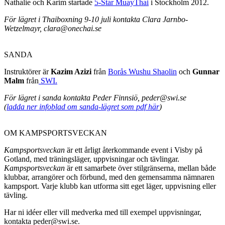
Nathalie och Karim startade
5-Star MuayThai
i Stockholm 2012.
För lägret i Thaiboxning 9-10 juli kontakta Clara Jarnbo-
Wetzelmayr
, clara@onechai.se
SANDA
Instruktörer är
Kazim Azizi
från
Borås Wushu Shaolin
och
Gunnar
Malm
från
SWI.
För lägret i sanda kontakta Peder Finnsiö, peder@swi.se
(
ladda ner infoblad om sanda-lägret som pdf här
)
OM KAMPSPORTSVECKAN
Kampsportsveckan
är ett årligt återkommande event i Visby på
Gotland, med träningsläger, uppvisningar och tävlingar.
Kampsportsveckan
är ett samarbete över stilgränserna, mellan både
klubbar, arrangörer och förbund, med den gemensamma nämnaren
kampsport. Varje klubb kan utforma sitt eget läger, uppvisning eller
tävling.
Har ni idéer eller vill medverka med till exempel uppvisningar,
kontakta peder@swi.se.