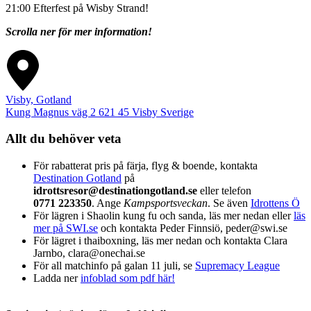
21:00 Efterfest på Wisby Strand!
Scrolla ner för mer information!
Visby, Gotland
Kung Magnus väg 2
621 45
Visby
Sverige
Allt du behöver veta
För rabatterat pris på färja, flyg & boende, kontakta
Destination Gotland
på
idrottsresor@destinationgotland.se
eller telefon
0771 223350
. Ange
Kampsportsveckan
. Se även
Idrottens Ö
För lägren i Shaolin kung fu och sanda, läs mer nedan eller
läs
mer på SWI.se
och kontakta Peder Finnsiö, peder@swi.se
För lägret i thaiboxning, läs mer nedan och kontakta Clara
Jarnbo, clara@onechai.se
För all matchinfo på galan 11 juli, se
Supremacy League
Ladda ner
infoblad som pdf här!