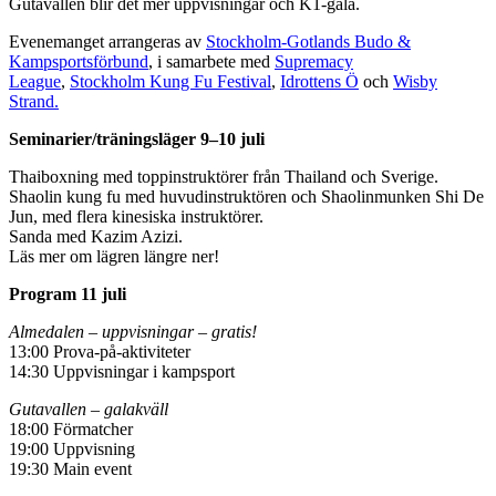
Gutavallen blir det mer uppvisningar och K1-gala.
Evenemanget arrangeras av
Stockholm-Gotlands Budo &
Kampsportsförbund
, i samarbete med
Supremacy
League
,
Stockholm Kung Fu Festival
,
Idrottens Ö
och
Wisby
Strand.
Seminarier/träningsläger 9–10 juli
Thaiboxning med toppinstruktörer från Thailand och Sverige.
Shaolin kung fu med huvudinstruktören och Shaolinmunken Shi De
Jun, med flera kinesiska instruktörer.
Sanda med Kazim Azizi.
Läs mer om lägren längre ner!
Program 11 juli
Almedalen – uppvisningar – gratis!
13:00 Prova-på-aktiviteter
14:30 Uppvisningar i kampsport
Gutavallen – galakväll
18:00 Förmatcher
19:00 Uppvisning
19:30 Main event